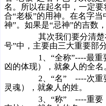
名。所以在起名中，一定要
合“老板”的用神。在名字当
神”。如果是“忌神”的吉数
其次我们要分清楚在公
号”中，主要由三大重要部
1、“全称”----最重
凶的体现），就象人的全名
2、“名” ----次重
灵魂），就象人的姓。
3、“称” ----重要