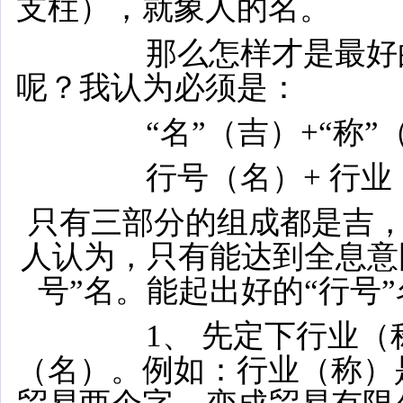
支柱），就象人的名。
那么怎样才是最好的公
呢？我认为必须是：
“名”（吉）+“称”（吉
行号（名）+ 行业（称
只有三部分的组成都是吉
人认为，只有能达到全息意
号”名。能起出好的“行号
1、 先定下行业（称
（名）。例如：行业（称）