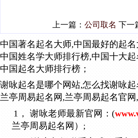
上一篇：
公司取名
下一
中国著名起名大师
,
中国最好的起名
中国姓名学大师排行榜
,
中国十大起
中国起名大师排行榜
；
谢咏起名是哪个网站
,
怎么找谢咏起
兰亭周易起名网
,
兰亭周易起名官网
1，
谢咏老师最新官网：
(
www.
兰亭周易起名网
）;