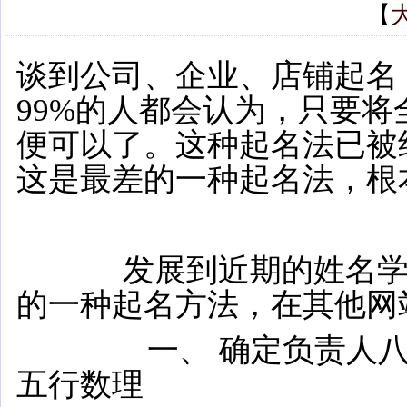
【
谈到公司、企业、店铺起名
99%的人都会认为，只要
便可以了。这种起名法已被
这是最差的一种起名法，根
发展到近期的姓名学，
的一种起名方法，在其他网
一、 确定负责人八字
五行数理