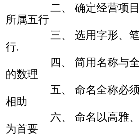
二、 确定经营项目、
所属五行
三、 选用字形、笔画
行.
四、 简用名称与全称
的数理
五、 命名全称必须与
相助
六、 命名以高雅、响
为首要