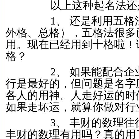
以上这种起名法还是
1、 还是利用五格法
外格、总格），五格法很多
用。现在已经用到十格啦！
格？
2、 如果能配合企业
行是最好的，但问题是名字
各人的用神。人走好运的时
如果走坏运，就算你做对行
3、 丰财的数理往往
丰财的数理有用吗？真的用